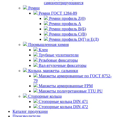
самоцентрирующиеся
Ремни
Ремни ГОСТ 1284-89
Ремни профиль Z(0)
Ремни профиль А
Ремни профиль В(Б)
Ремни профиль С(В)
Ремни профиль D(Г) и E(Д)
Промышленная химия
Клеи
Трубные уплотнители
Резьбовые фиксаторы
Вал-втулочные фиксаторы
Кольца, манжеты, сальники
Манжеты армированные по ГОСТ 8752-
79
Манжеты армированные FPM
Манжеты полиуретановые TTU PU
Стопорные кольца
Стопорные кольца DIN 471
Стопорные кольца DIN 472
Каталог продукции
Производители