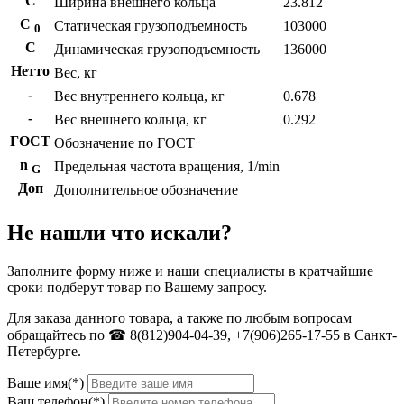
С
Ширина внешнего кольца
23.812
С
Статическая грузоподъемность
103000
0
C
Динамическая грузоподъемность
136000
Нетто
Вес, кг
-
Вес внутреннего кольца, кг
0.678
-
Вес внешнего кольца, кг
0.292
ГОСТ
Обозначение по ГОСТ
n
Предельная частота вращения, 1/min
G
Доп
Дополнительное обозначение
Не нашли что искали?
Заполните форму ниже и наши специалисты в кратчайшие
сроки подберут товар по Вашему запросу.
Для заказа данного товара, а также по любым вопросам
обращайтесь по ☎ 8(812)904-04-39, +7(906)265-17-55 в Санкт-
Петербурге.
Ваше имя(*)
Ваш телефон(*)