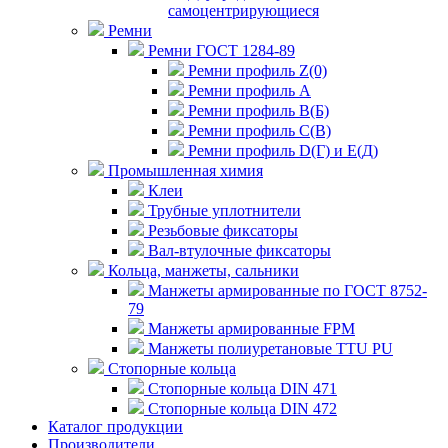
самоцентрирующиеся
Ремни
Ремни ГОСТ 1284-89
Ремни профиль Z(0)
Ремни профиль А
Ремни профиль В(Б)
Ремни профиль С(В)
Ремни профиль D(Г) и E(Д)
Промышленная химия
Клеи
Трубные уплотнители
Резьбовые фиксаторы
Вал-втулочные фиксаторы
Кольца, манжеты, сальники
Манжеты армированные по ГОСТ 8752-
79
Манжеты армированные FPM
Манжеты полиуретановые TTU PU
Стопорные кольца
Стопорные кольца DIN 471
Стопорные кольца DIN 472
Каталог продукции
Производители