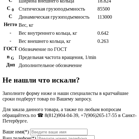
С
Ширина внешнего кольца
18.824
С
Статическая грузоподъемность
85500
0
C
Динамическая грузоподъемность
113000
Нетто
Вес, кг
-
Вес внутреннего кольца, кг
0.642
-
Вес внешнего кольца, кг
0.263
ГОСТ
Обозначение по ГОСТ
n
Предельная частота вращения, 1/min
G
Доп
Дополнительное обозначение
Не нашли что искали?
Заполните форму ниже и наши специалисты в кратчайшие
сроки подберут товар по Вашему запросу.
Для заказа данного товара, а также по любым вопросам
обращайтесь по ☎ 8(812)904-04-39, +7(906)265-17-55 в Санкт-
Петербурге.
Ваше имя(*)
Ваш телефон(*)