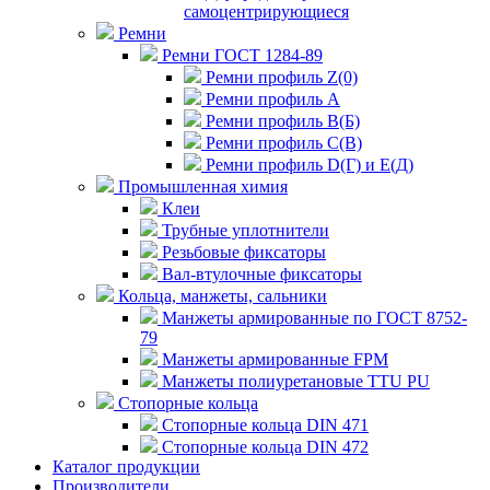
самоцентрирующиеся
Ремни
Ремни ГОСТ 1284-89
Ремни профиль Z(0)
Ремни профиль А
Ремни профиль В(Б)
Ремни профиль С(В)
Ремни профиль D(Г) и E(Д)
Промышленная химия
Клеи
Трубные уплотнители
Резьбовые фиксаторы
Вал-втулочные фиксаторы
Кольца, манжеты, сальники
Манжеты армированные по ГОСТ 8752-
79
Манжеты армированные FPM
Манжеты полиуретановые TTU PU
Стопорные кольца
Стопорные кольца DIN 471
Стопорные кольца DIN 472
Каталог продукции
Производители