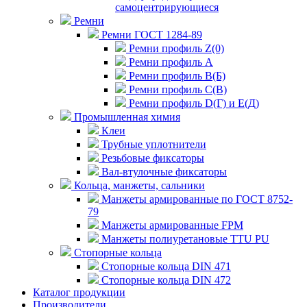
самоцентрирующиеся
Ремни
Ремни ГОСТ 1284-89
Ремни профиль Z(0)
Ремни профиль А
Ремни профиль В(Б)
Ремни профиль С(В)
Ремни профиль D(Г) и E(Д)
Промышленная химия
Клеи
Трубные уплотнители
Резьбовые фиксаторы
Вал-втулочные фиксаторы
Кольца, манжеты, сальники
Манжеты армированные по ГОСТ 8752-
79
Манжеты армированные FPM
Манжеты полиуретановые TTU PU
Стопорные кольца
Стопорные кольца DIN 471
Стопорные кольца DIN 472
Каталог продукции
Производители