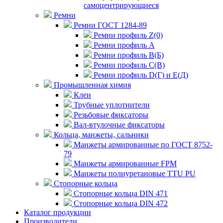
самоцентрирующиеся
Ремни
Ремни ГОСТ 1284-89
Ремни профиль Z(0)
Ремни профиль А
Ремни профиль В(Б)
Ремни профиль С(В)
Ремни профиль D(Г) и E(Д)
Промышленная химия
Клеи
Трубные уплотнители
Резьбовые фиксаторы
Вал-втулочные фиксаторы
Кольца, манжеты, сальники
Манжеты армированные по ГОСТ 8752-
79
Манжеты армированные FPM
Манжеты полиуретановые TTU PU
Стопорные кольца
Стопорные кольца DIN 471
Стопорные кольца DIN 472
Каталог продукции
Производители