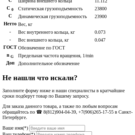
С
Ширина внешнего кольца
11.112
С
Статическая грузоподъемность
23800
0
C
Динамическая грузоподъемность
23900
Нетто
Вес, кг
-
Вес внутреннего кольца, кг
0.073
-
Вес внешнего кольца, кг
0.047
ГОСТ
Обозначение по ГОСТ
n
Предельная частота вращения, 1/min
G
Доп
Дополнительное обозначение
Не нашли что искали?
Заполните форму ниже и наши специалисты в кратчайшие
сроки подберут товар по Вашему запросу.
Для заказа данного товара, а также по любым вопросам
обращайтесь по ☎ 8(812)904-04-39, +7(906)265-17-55 в Санкт-
Петербурге.
Ваше имя(*)
Ваш телефон(*)