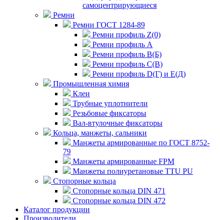
самоцентрирующиеся
Ремни
Ремни ГОСТ 1284-89
Ремни профиль Z(0)
Ремни профиль А
Ремни профиль В(Б)
Ремни профиль С(В)
Ремни профиль D(Г) и E(Д)
Промышленная химия
Клеи
Трубные уплотнители
Резьбовые фиксаторы
Вал-втулочные фиксаторы
Кольца, манжеты, сальники
Манжеты армированные по ГОСТ 8752-
79
Манжеты армированные FPM
Манжеты полиуретановые TTU PU
Стопорные кольца
Стопорные кольца DIN 471
Стопорные кольца DIN 472
Каталог продукции
Производители