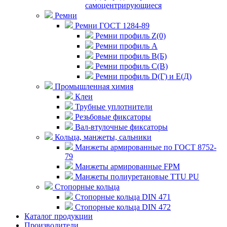
самоцентрирующиеся
Ремни
Ремни ГОСТ 1284-89
Ремни профиль Z(0)
Ремни профиль А
Ремни профиль В(Б)
Ремни профиль С(В)
Ремни профиль D(Г) и E(Д)
Промышленная химия
Клеи
Трубные уплотнители
Резьбовые фиксаторы
Вал-втулочные фиксаторы
Кольца, манжеты, сальники
Манжеты армированные по ГОСТ 8752-
79
Манжеты армированные FPM
Манжеты полиуретановые TTU PU
Стопорные кольца
Стопорные кольца DIN 471
Стопорные кольца DIN 472
Каталог продукции
Производители