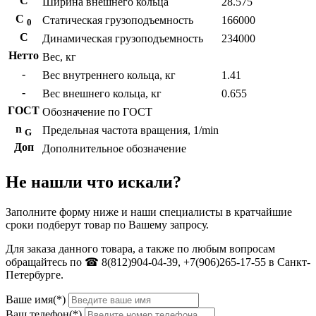
С
Ширина внешнего кольца
28.575
С
Статическая грузоподъемность
166000
0
C
Динамическая грузоподъемность
234000
Нетто
Вес, кг
-
Вес внутреннего кольца, кг
1.41
-
Вес внешнего кольца, кг
0.655
ГОСТ
Обозначение по ГОСТ
n
Предельная частота вращения, 1/min
G
Доп
Дополнительное обозначение
Не нашли что искали?
Заполните форму ниже и наши специалисты в кратчайшие
сроки подберут товар по Вашему запросу.
Для заказа данного товара, а также по любым вопросам
обращайтесь по ☎ 8(812)904-04-39, +7(906)265-17-55 в Санкт-
Петербурге.
Ваше имя(*)
Ваш телефон(*)