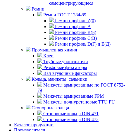
самоцентрирующиеся
Ремни
Ремни ГОСТ 1284-89
Ремни профиль Z(0)
Ремни профиль А
Ремни профиль В(Б)
Ремни профиль С(В)
Ремни профиль D(Г) и E(Д)
Промышленная химия
Клеи
Трубные уплотнители
Резьбовые фиксаторы
Вал-втулочные фиксаторы
Кольца, манжеты, сальники
Манжеты армированные по ГОСТ 8752-
79
Манжеты армированные FPM
Манжеты полиуретановые TTU PU
Стопорные кольца
Стопорные кольца DIN 471
Стопорные кольца DIN 472
Каталог продукции
Производители