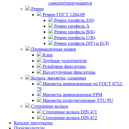
самоцентрирующиеся
Ремни
Ремни ГОСТ 1284-89
Ремни профиль Z(0)
Ремни профиль А
Ремни профиль В(Б)
Ремни профиль С(В)
Ремни профиль D(Г) и E(Д)
Промышленная химия
Клеи
Трубные уплотнители
Резьбовые фиксаторы
Вал-втулочные фиксаторы
Кольца, манжеты, сальники
Манжеты армированные по ГОСТ 8752-
79
Манжеты армированные FPM
Манжеты полиуретановые TTU PU
Стопорные кольца
Стопорные кольца DIN 471
Стопорные кольца DIN 472
Каталог продукции
Производители