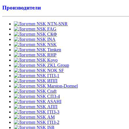
Производители
NTN-SNR
FAG
СКФ
INA
NSK
Timken
RHP
Koyo
ZKL Group
NQK SF
ГПЗ-1
ИПП
Marston-Domsel
Craft
СПЗ-4
ASAHI
АПП
ГПЗ-3
АМ
ГПЗ-2
ISB