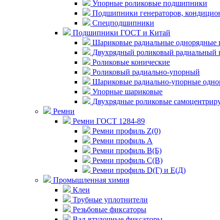
Упорные роликовые подшипники
Подшипники генераторов, кондицион
Спецподшипники
Подшипники ГОСТ и Китай
Шариковые радиальные однорядные 
Двухрядный роликовый радиальный 
Роликовые конические
Роликовый радиально-упорный
Шариковые радиально-упорные одно
Упорные шариковые
Двухрядные роликовые самоцентрир
Ремни
Ремни ГОСТ 1284-89
Ремни профиль Z(0)
Ремни профиль А
Ремни профиль В(Б)
Ремни профиль С(В)
Ремни профиль D(Г) и E(Д)
Промышленная химия
Клеи
Трубные уплотнители
Резьбовые фиксаторы
Вал-втулочные фиксаторы