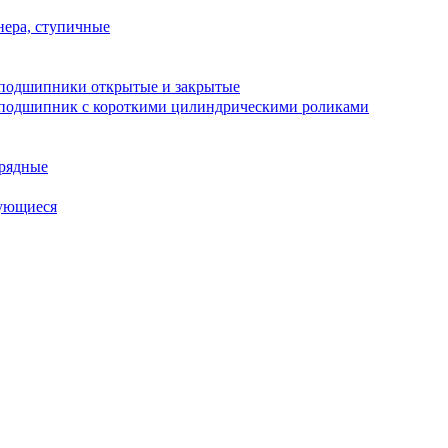
ера, ступичные
подшипники открытые и закрытые
подшипник с короткими цилиндрическими роликами
рядные
ующиеся