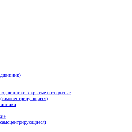
одшипник)
подшипники закрытые и открытые
 (самоцентрирующиеся)
шипники
кие
(самоцентрирующиеся)