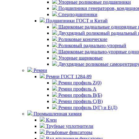
Упорные роликовые подшипники
Подшипники генераторов, кондицион
Спецподшипники
Подшипники ГОСТ и Китай
Шариковые радиальные однорядные 
Двухрядный роликовый радиальный 
Роликовые конические
Роликовый радиально-упорный
Шариковые радиально-упорные одно
Упорные шариковые
Двухрядные роликовые самоцентрир
Ремни
Ремни ГОСТ 1284-89
Ремни профиль Z(0)
Ремни профиль А
Ремни профиль В(Б)
Ремни профиль С(В)
Ремни профиль D(Г) и E(Д)
Промышленная химия
Клеи
Трубные уплотнители
Резьбовые фиксаторы
Вал-втулочные фиксаторы