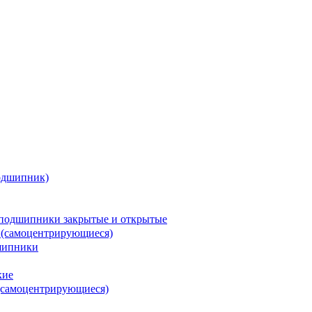
одшипник)
подшипники закрытые и открытые
 (самоцентрирующиеся)
шипники
кие
(самоцентрирующиеся)