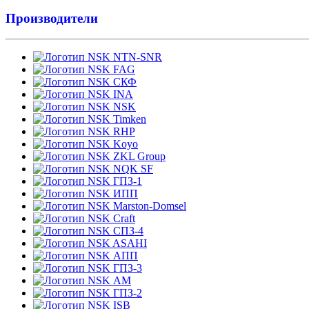
Производители
NTN-SNR
FAG
СКФ
INA
NSK
Timken
RHP
Koyo
ZKL Group
NQK SF
ГПЗ-1
ИПП
Marston-Domsel
Craft
СПЗ-4
ASAHI
АПП
ГПЗ-3
АМ
ГПЗ-2
ISB