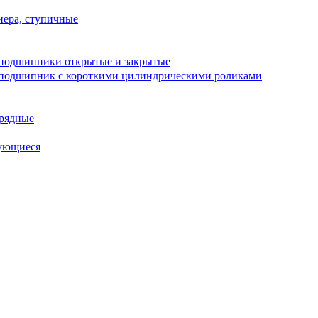
ера, ступичные
подшипники открытые и закрытые
подшипник с короткими цилиндрическими роликами
рядные
ующиеся