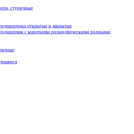
ера, ступичные
подшипники открытые и закрытые
подшипник с короткими цилиндрическими роликами
рядные
ующиеся