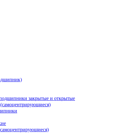
одшипник)
подшипники закрытые и открытые
 (самоцентрирующиеся)
шипники
кие
(самоцентрирующиеся)