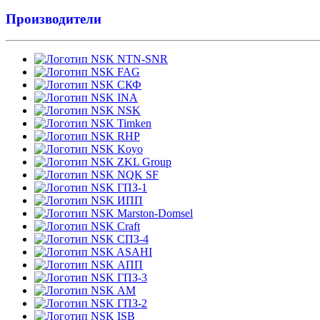
Производители
NTN-SNR
FAG
СКФ
INA
NSK
Timken
RHP
Koyo
ZKL Group
NQK SF
ГПЗ-1
ИПП
Marston-Domsel
Craft
СПЗ-4
ASAHI
АПП
ГПЗ-3
АМ
ГПЗ-2
ISB