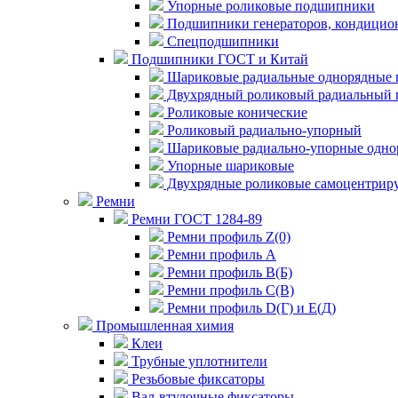
Упорные роликовые подшипники
Подшипники генераторов, кондицион
Спецподшипники
Подшипники ГОСТ и Китай
Шариковые радиальные однорядные 
Двухрядный роликовый радиальный 
Роликовые конические
Роликовый радиально-упорный
Шариковые радиально-упорные одно
Упорные шариковые
Двухрядные роликовые самоцентрир
Ремни
Ремни ГОСТ 1284-89
Ремни профиль Z(0)
Ремни профиль А
Ремни профиль В(Б)
Ремни профиль С(В)
Ремни профиль D(Г) и E(Д)
Промышленная химия
Клеи
Трубные уплотнители
Резьбовые фиксаторы
Вал-втулочные фиксаторы