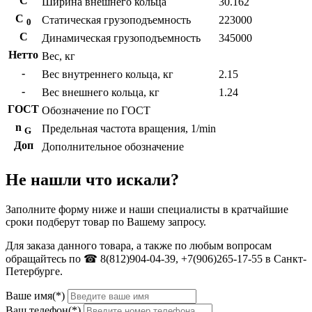
С
Ширина внешнего кольца
30.162
С
Статическая грузоподъемность
223000
0
C
Динамическая грузоподъемность
345000
Нетто
Вес, кг
-
Вес внутреннего кольца, кг
2.15
-
Вес внешнего кольца, кг
1.24
ГОСТ
Обозначение по ГОСТ
n
Предельная частота вращения, 1/min
G
Доп
Дополнительное обозначение
Не нашли что искали?
Заполните форму ниже и наши специалисты в кратчайшие
сроки подберут товар по Вашему запросу.
Для заказа данного товара, а также по любым вопросам
обращайтесь по ☎ 8(812)904-04-39, +7(906)265-17-55 в Санкт-
Петербурге.
Ваше имя(*)
Ваш телефон(*)