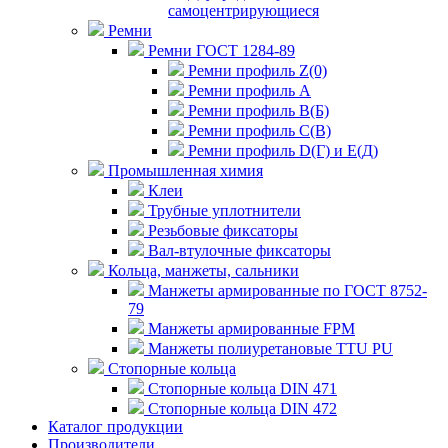
самоцентрирующиеся
Ремни
Ремни ГОСТ 1284-89
Ремни профиль Z(0)
Ремни профиль А
Ремни профиль В(Б)
Ремни профиль С(В)
Ремни профиль D(Г) и E(Д)
Промышленная химия
Клеи
Трубные уплотнители
Резьбовые фиксаторы
Вал-втулочные фиксаторы
Кольца, манжеты, сальники
Манжеты армированные по ГОСТ 8752-
79
Манжеты армированные FPM
Манжеты полиуретановые TTU PU
Стопорные кольца
Стопорные кольца DIN 471
Стопорные кольца DIN 472
Каталог продукции
Производители