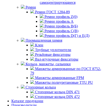
самоцентрирующиеся
Ремни
Ремни ГОСТ 1284-89
Ремни профиль Z(0)
Ремни профиль А
Ремни профиль В(Б)
Ремни профиль С(В)
Ремни профиль D(Г) и E(Д)
Промышленная химия
Клеи
Трубные уплотнители
Резьбовые фиксаторы
Вал-втулочные фиксаторы
Кольца, манжеты, сальники
Манжеты армированные по ГОСТ 8752-
79
Манжеты армированные FPM
Манжеты полиуретановые TTU PU
Стопорные кольца
Стопорные кольца DIN 471
Стопорные кольца DIN 472
Каталог продукции
Производители