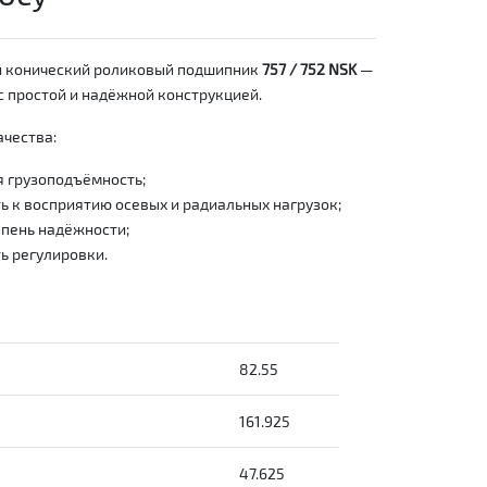
 конический роликовый подшипник
757 / 752 NSK
—
 простой и надёжной конструкцией.
чества:
 грузоподъёмность;
 к восприятию осевых и радиальных нагрузок;
пень надёжности;
ь регулировки.
82.55
161.925
47.625