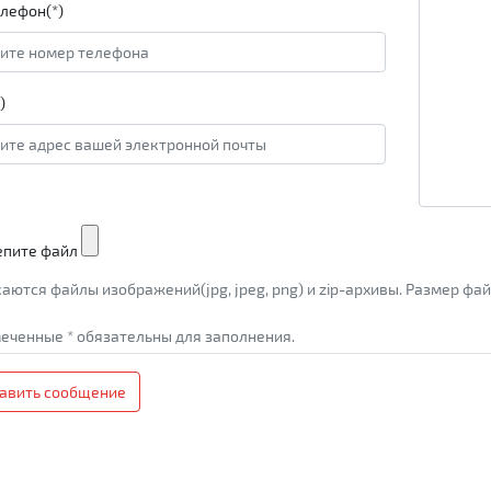
лефон(*)
)
епите файл
аются файлы изображений(jpg, jpeg, png) и zip-архивы. Размер ф
еченные * обязательны для заполнения.
авить сообщение