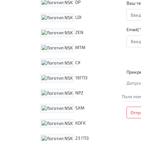
DP
Ваш те
LDI
Email(*
ZEN
MTM
CX
Прикр
18ГПЗ
Допуск
NPZ
Поля пом
SXM
Отпр
KOFK
23 ГПЗ