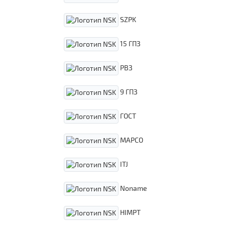
SZPK
15 ГПЗ
РВЗ
9 ГПЗ
ГОСТ
MAPCO
ITJ
Noname
HIMPT