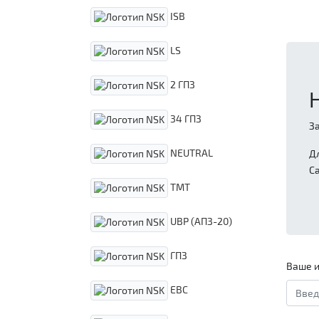
ISB
LS
2 ГПЗ
34 ГПЗ
З
NEUTRAL
Д
С
TMT
UBP (АПЗ-20)
ГПЗ
Ваше и
EBC