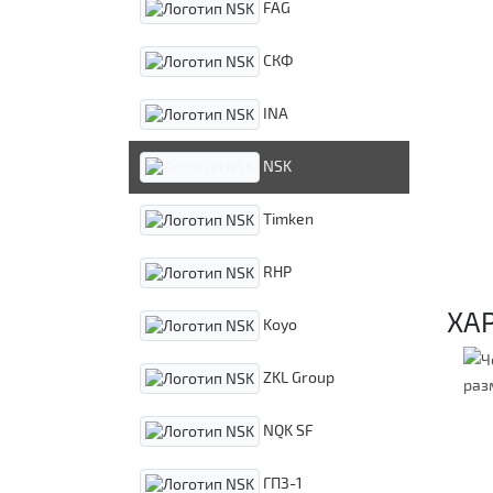
FAG
СКФ
INA
NSK
Timken
RHP
ХА
Koyo
ZKL Group
NQK SF
ГПЗ-1