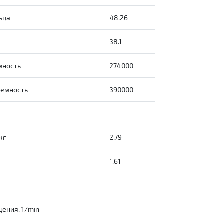
ьца
48.26
а
38.1
мность
274000
ъемность
390000
кг
2.79
1.61
ения, 1/min