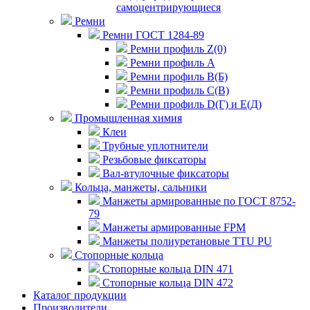
самоцентрирующиеся
Ремни
Ремни ГОСТ 1284-89
Ремни профиль Z(0)
Ремни профиль А
Ремни профиль В(Б)
Ремни профиль С(В)
Ремни профиль D(Г) и E(Д)
Промышленная химия
Клеи
Трубные уплотнители
Резьбовые фиксаторы
Вал-втулочные фиксаторы
Кольца, манжеты, сальники
Манжеты армированные по ГОСТ 8752-
79
Манжеты армированные FPM
Манжеты полиуретановые TTU PU
Стопорные кольца
Стопорные кольца DIN 471
Стопорные кольца DIN 472
Каталог продукции
Производители