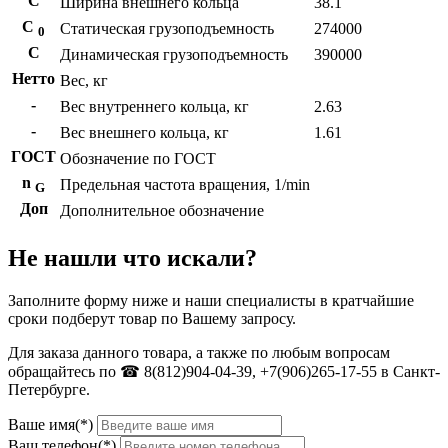
С
Ширина внешнего кольца
38.1
С
Статическая грузоподъемность
274000
0
C
Динамическая грузоподъемность
390000
Нетто
Вес, кг
-
Вес внутреннего кольца, кг
2.63
-
Вес внешнего кольца, кг
1.61
ГОСТ
Обозначение по ГОСТ
n
Предельная частота вращения, 1/min
G
Доп
Дополнительное обозначение
Не нашли что искали?
Заполните форму ниже и наши специалисты в кратчайшие
сроки подберут товар по Вашему запросу.
Для заказа данного товара, а также по любым вопросам
обращайтесь по ☎ 8(812)904-04-39, +7(906)265-17-55 в Санкт-
Петербурге.
Ваше имя(*)
Ваш телефон(*)