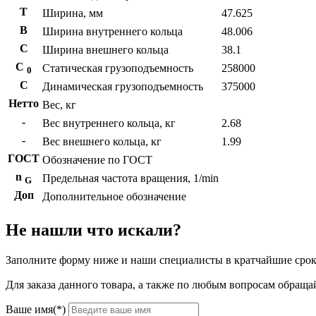
T
Ширина, мм
47.625
B
Ширина внутреннего кольца
48.006
С
Ширина внешнего кольца
38.1
С
Статическая грузоподъемность
258000
0
C
Динамическая грузоподъемность
375000
Нетто
Вес, кг
-
Вес внутреннего кольца, кг
2.68
-
Вес внешнего кольца, кг
1.99
ГОСТ
Обозначение по ГОСТ
n
Предельная частота вращения, 1/min
G
Доп
Дополнительное обозначение
Не нашли что искали?
Заполните форму ниже и наши специалисты в кратчайшие срок
Для заказа данного товара, а также по любым вопросам обращай
Ваше имя(*)