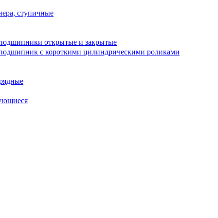
ера, ступичные
подшипники открытые и закрытые
подшипник с короткими цилиндрическими роликами
рядные
ующиеся