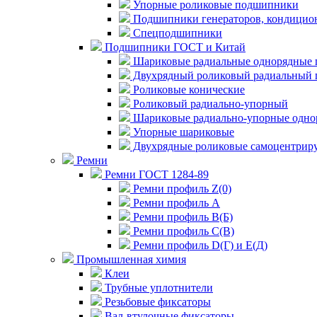
Упорные роликовые подшипники
Подшипники генераторов, кондицион
Спецподшипники
Подшипники ГОСТ и Китай
Шариковые радиальные однорядные 
Двухрядный роликовый радиальный 
Роликовые конические
Роликовый радиально-упорный
Шариковые радиально-упорные одно
Упорные шариковые
Двухрядные роликовые самоцентрир
Ремни
Ремни ГОСТ 1284-89
Ремни профиль Z(0)
Ремни профиль А
Ремни профиль В(Б)
Ремни профиль С(В)
Ремни профиль D(Г) и E(Д)
Промышленная химия
Клеи
Трубные уплотнители
Резьбовые фиксаторы
Вал-втулочные фиксаторы