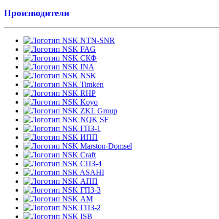
Производители
NTN-SNR
FAG
СКФ
INA
NSK
Timken
RHP
Koyo
ZKL Group
NQK SF
ГПЗ-1
ИПП
Marston-Domsel
Craft
СПЗ-4
ASAHI
АПП
ГПЗ-3
АМ
ГПЗ-2
ISB