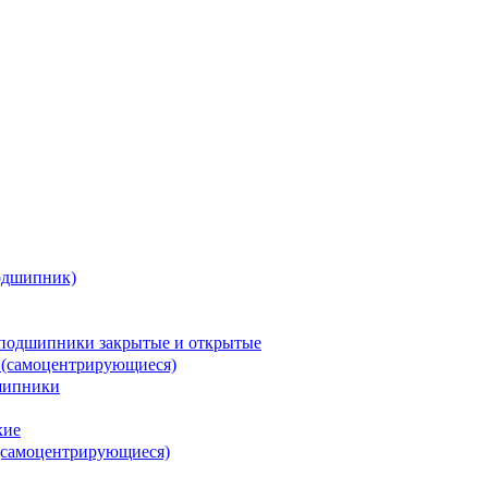
одшипник)
подшипники закрытые и открытые
 (самоцентрирующиеся)
шипники
кие
(самоцентрирующиеся)