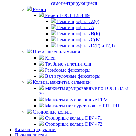
самоцентрирующиеся
Ремни
Ремни ГОСТ 1284-89
Ремни профиль Z(0)
Ремни профиль А
Ремни профиль В(Б)
Ремни профиль С(В)
Ремни профиль D(Г) и E(Д)
Промышленная химия
Клеи
Трубные уплотнители
Резьбовые фиксаторы
Вал-втулочные фиксаторы
Кольца, манжеты, сальники
Манжеты армированные по ГОСТ 8752-
79
Манжеты армированные FPM
Манжеты полиуретановые TTU PU
Стопорные кольца
Стопорные кольца DIN 471
Стопорные кольца DIN 472
Каталог продукции
Производители