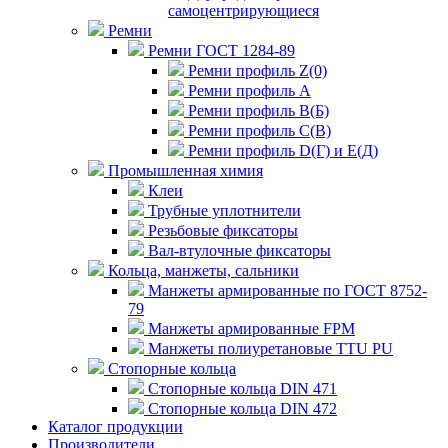
самоцентрирующиеся
Ремни
Ремни ГОСТ 1284-89
Ремни профиль Z(0)
Ремни профиль А
Ремни профиль В(Б)
Ремни профиль С(В)
Ремни профиль D(Г) и E(Д)
Промышленная химия
Клеи
Трубные уплотнители
Резьбовые фиксаторы
Вал-втулочные фиксаторы
Кольца, манжеты, сальники
Манжеты армированные по ГОСТ 8752-
79
Манжеты армированные FPM
Манжеты полиуретановые TTU PU
Стопорные кольца
Стопорные кольца DIN 471
Стопорные кольца DIN 472
Каталог продукции
Производители