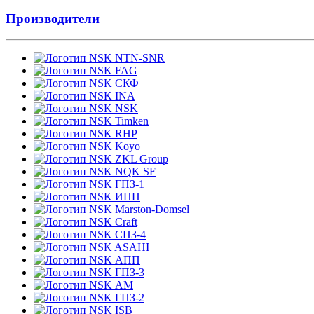
Производители
NTN-SNR
FAG
СКФ
INA
NSK
Timken
RHP
Koyo
ZKL Group
NQK SF
ГПЗ-1
ИПП
Marston-Domsel
Craft
СПЗ-4
ASAHI
АПП
ГПЗ-3
АМ
ГПЗ-2
ISB