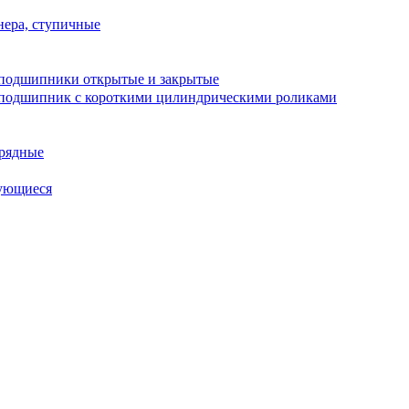
ера, ступичные
подшипники открытые и закрытые
подшипник с короткими цилиндрическими роликами
рядные
ующиеся