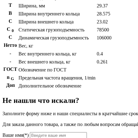
T
Ширина, мм
29.37
B
Ширина внутреннего кольца
28.575
С
Ширина внешнего кольца
23.02
С
Статическая грузоподъемность
78500
0
C
Динамическая грузоподъемность
106000
Нетто
Вес, кг
-
Вес внутреннего кольца, кг
0.4
-
Вес внешнего кольца, кг
0.261
ГОСТ
Обозначение по ГОСТ
n
Предельная частота вращения, 1/min
G
Доп
Дополнительное обозначение
Не нашли что искали?
Заполните форму ниже и наши специалисты в кратчайшие срок
Для заказа данного товара, а также по любым вопросам обращай
Ваше имя(*)