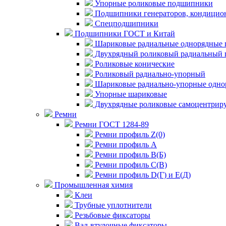
Упорные роликовые подшипники
Подшипники генераторов, кондицион
Спецподшипники
Подшипники ГОСТ и Китай
Шариковые радиальные однорядные 
Двухрядный роликовый радиальный 
Роликовые конические
Роликовый радиально-упорный
Шариковые радиально-упорные одно
Упорные шариковые
Двухрядные роликовые самоцентрир
Ремни
Ремни ГОСТ 1284-89
Ремни профиль Z(0)
Ремни профиль А
Ремни профиль В(Б)
Ремни профиль С(В)
Ремни профиль D(Г) и E(Д)
Промышленная химия
Клеи
Трубные уплотнители
Резьбовые фиксаторы
Вал-втулочные фиксаторы