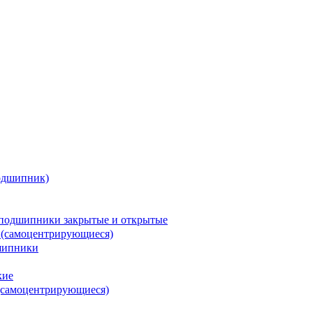
одшипник)
подшипники закрытые и открытые
 (самоцентрирующиеся)
шипники
кие
(самоцентрирующиеся)