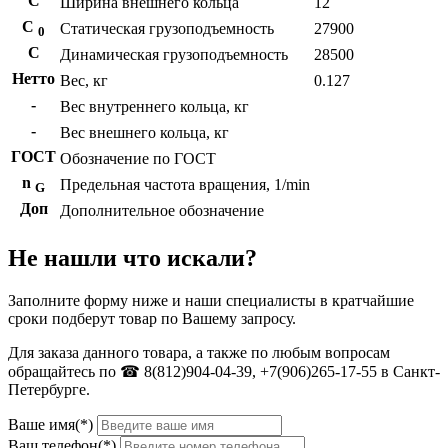
С
Ширина внешнего кольца
12
С
Статическая грузоподъемность
27900
0
C
Динамическая грузоподъемность
28500
Нетто
Вес, кг
0.127
-
Вес внутреннего кольца, кг
-
Вес внешнего кольца, кг
ГОСТ
Обозначение по ГОСТ
n
Предельная частота вращения, 1/min
G
Доп
Дополнительное обозначение
Не нашли что искали?
Заполните форму ниже и наши специалисты в кратчайшие
сроки подберут товар по Вашему запросу.
Для заказа данного товара, а также по любым вопросам
обращайтесь по ☎ 8(812)904-04-39, +7(906)265-17-55 в Санкт-
Петербурге.
Ваше имя(*)
Ваш телефон(*)