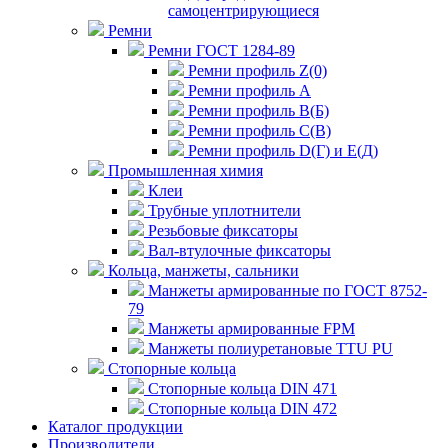
самоцентрирующиеся
Ремни
Ремни ГОСТ 1284-89
Ремни профиль Z(0)
Ремни профиль А
Ремни профиль В(Б)
Ремни профиль С(В)
Ремни профиль D(Г) и E(Д)
Промышленная химия
Клеи
Трубные уплотнители
Резьбовые фиксаторы
Вал-втулочные фиксаторы
Кольца, манжеты, сальники
Манжеты армированные по ГОСТ 8752-
79
Манжеты армированные FPM
Манжеты полиуретановые TTU PU
Стопорные кольца
Стопорные кольца DIN 471
Стопорные кольца DIN 472
Каталог продукции
Производители