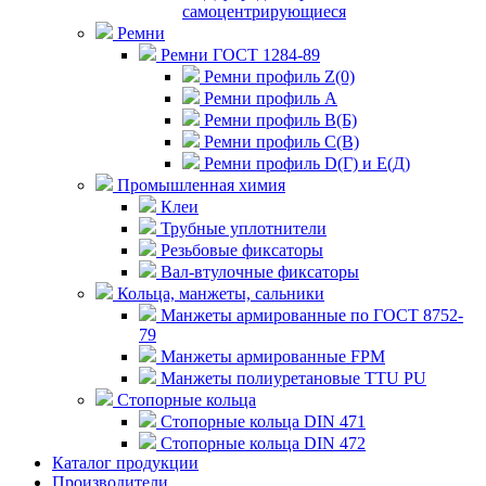
самоцентрирующиеся
Ремни
Ремни ГОСТ 1284-89
Ремни профиль Z(0)
Ремни профиль А
Ремни профиль В(Б)
Ремни профиль С(В)
Ремни профиль D(Г) и E(Д)
Промышленная химия
Клеи
Трубные уплотнители
Резьбовые фиксаторы
Вал-втулочные фиксаторы
Кольца, манжеты, сальники
Манжеты армированные по ГОСТ 8752-
79
Манжеты армированные FPM
Манжеты полиуретановые TTU PU
Стопорные кольца
Стопорные кольца DIN 471
Стопорные кольца DIN 472
Каталог продукции
Производители