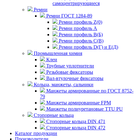
самоцентрирующиеся
Ремни
Ремни ГОСТ 1284-89
Ремни профиль Z(0)
Ремни профиль А
Ремни профиль В(Б)
Ремни профиль С(В)
Ремни профиль D(Г) и E(Д)
Промышленная химия
Клеи
Трубные уплотнители
Резьбовые фиксаторы
Вал-втулочные фиксаторы
Кольца, манжеты, сальники
Манжеты армированные по ГОСТ 8752-
79
Манжеты армированные FPM
Манжеты полиуретановые TTU PU
Стопорные кольца
Стопорные кольца DIN 471
Стопорные кольца DIN 472
Каталог продукции
Производители