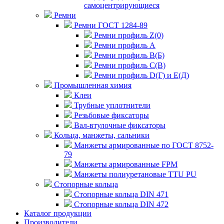
самоцентрирующиеся
Ремни
Ремни ГОСТ 1284-89
Ремни профиль Z(0)
Ремни профиль А
Ремни профиль В(Б)
Ремни профиль С(В)
Ремни профиль D(Г) и E(Д)
Промышленная химия
Клеи
Трубные уплотнители
Резьбовые фиксаторы
Вал-втулочные фиксаторы
Кольца, манжеты, сальники
Манжеты армированные по ГОСТ 8752-
79
Манжеты армированные FPM
Манжеты полиуретановые TTU PU
Стопорные кольца
Стопорные кольца DIN 471
Стопорные кольца DIN 472
Каталог продукции
Производители