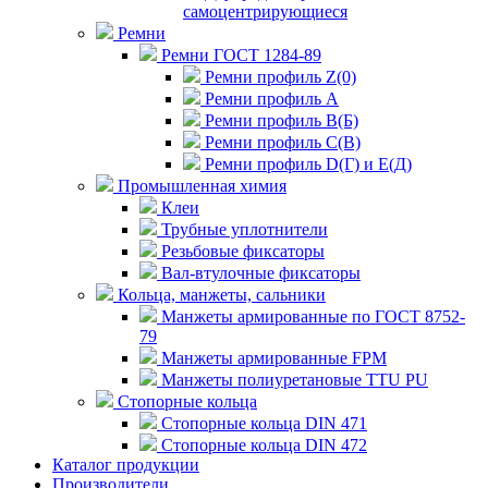
самоцентрирующиеся
Ремни
Ремни ГОСТ 1284-89
Ремни профиль Z(0)
Ремни профиль А
Ремни профиль В(Б)
Ремни профиль С(В)
Ремни профиль D(Г) и E(Д)
Промышленная химия
Клеи
Трубные уплотнители
Резьбовые фиксаторы
Вал-втулочные фиксаторы
Кольца, манжеты, сальники
Манжеты армированные по ГОСТ 8752-
79
Манжеты армированные FPM
Манжеты полиуретановые TTU PU
Стопорные кольца
Стопорные кольца DIN 471
Стопорные кольца DIN 472
Каталог продукции
Производители