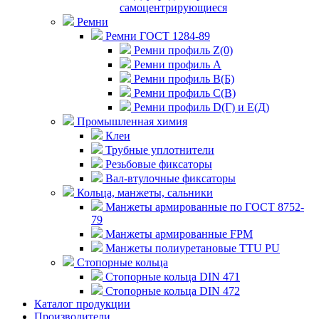
самоцентрирующиеся
Ремни
Ремни ГОСТ 1284-89
Ремни профиль Z(0)
Ремни профиль А
Ремни профиль В(Б)
Ремни профиль С(В)
Ремни профиль D(Г) и E(Д)
Промышленная химия
Клеи
Трубные уплотнители
Резьбовые фиксаторы
Вал-втулочные фиксаторы
Кольца, манжеты, сальники
Манжеты армированные по ГОСТ 8752-
79
Манжеты армированные FPM
Манжеты полиуретановые TTU PU
Стопорные кольца
Стопорные кольца DIN 471
Стопорные кольца DIN 472
Каталог продукции
Производители