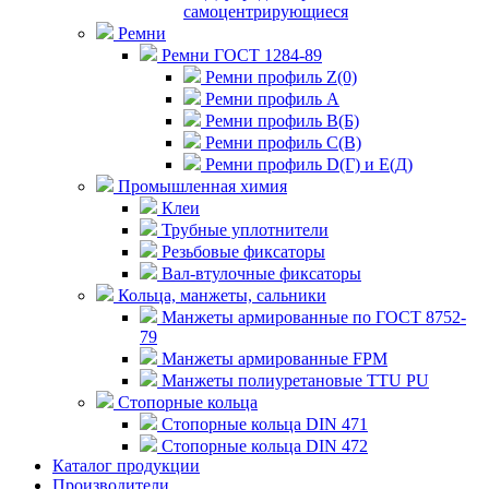
самоцентрирующиеся
Ремни
Ремни ГОСТ 1284-89
Ремни профиль Z(0)
Ремни профиль А
Ремни профиль В(Б)
Ремни профиль С(В)
Ремни профиль D(Г) и E(Д)
Промышленная химия
Клеи
Трубные уплотнители
Резьбовые фиксаторы
Вал-втулочные фиксаторы
Кольца, манжеты, сальники
Манжеты армированные по ГОСТ 8752-
79
Манжеты армированные FPM
Манжеты полиуретановые TTU PU
Стопорные кольца
Стопорные кольца DIN 471
Стопорные кольца DIN 472
Каталог продукции
Производители