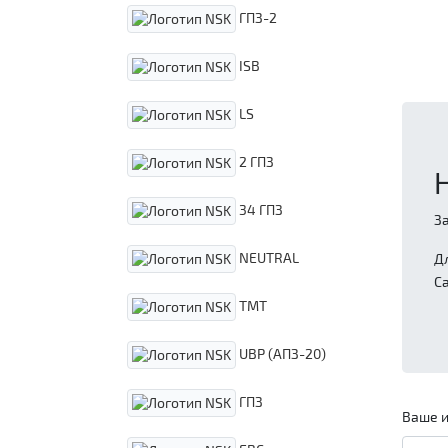
ГПЗ-2
ISB
LS
2 ГПЗ
34 ГПЗ
З
NEUTRAL
Д
С
TMT
UBP (АПЗ-20)
ГПЗ
Ваше и