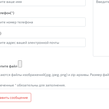
лефон(*)
)
епите файл
аются файлы изображений(jpg, jpeg, png) и zip-архивы. Размер ф
еченные * обязательны для заполнения.
авить сообщение