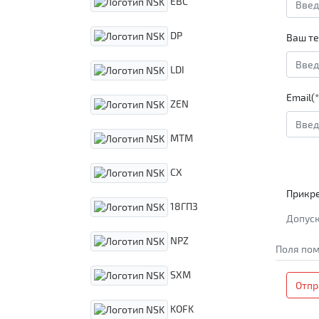
EBC
DP
Ваш те
LDI
Email(*
ZEN
MTM
CX
Прикр
18ГПЗ
Допуск
NPZ
Поля пом
SXM
Отпр
KOFK