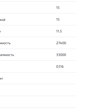
15
ьца
15
а
11.5
мность
27400
ъемность
33000
0.116
кг