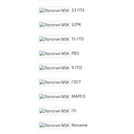
23 ГПЗ
SZPK
15 ГПЗ
РВЗ
9 ГПЗ
ГОСТ
MAPCO
ITJ
Noname