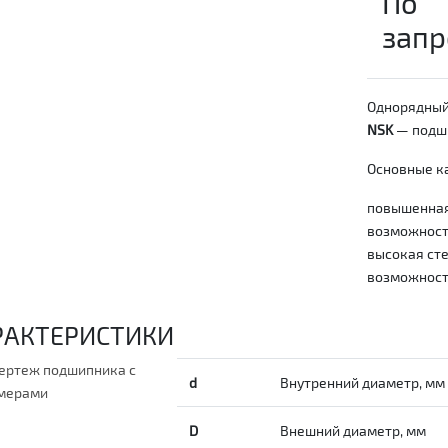
По
запр
Однорядный
NSK
— подши
Основные ка
повышенная
возможность
высокая сте
возможност
РАКТЕРИСТИКИ
d
Внутренний диаметр, мм
D
Внешний диаметр, мм