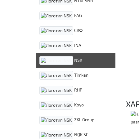
NTN-SNR
FAG
СКФ
INA
NSK
Timken
RHP
ХА
Koyo
ZKL Group
NQK SF