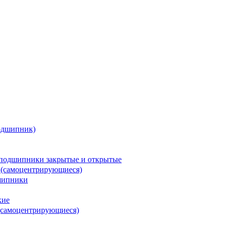
одшипник)
подшипники закрытые и открытые
 (самоцентрирующиеся)
шипники
кие
(самоцентрирующиеся)