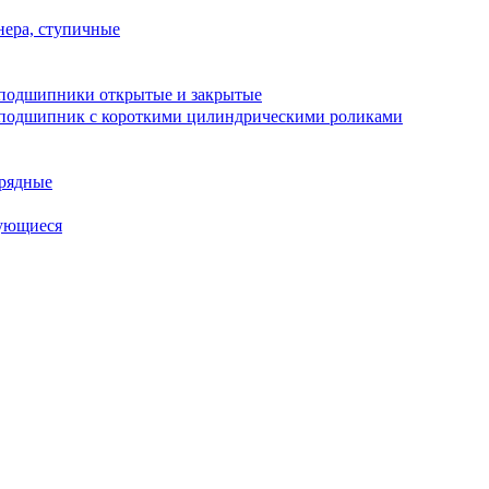
ера, ступичные
подшипники открытые и закрытые
подшипник с короткими цилиндрическими роликами
рядные
ующиеся