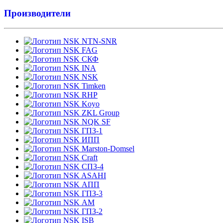
Производители
NTN-SNR
FAG
СКФ
INA
NSK
Timken
RHP
Koyo
ZKL Group
NQK SF
ГПЗ-1
ИПП
Marston-Domsel
Craft
СПЗ-4
ASAHI
АПП
ГПЗ-3
АМ
ГПЗ-2
ISB