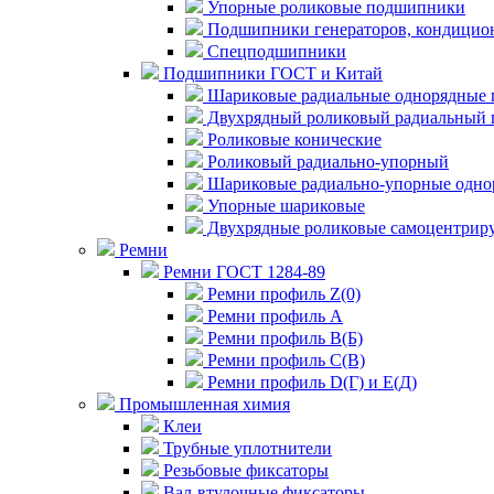
Упорные роликовые подшипники
Подшипники генераторов, кондицион
Спецподшипники
Подшипники ГОСТ и Китай
Шариковые радиальные однорядные 
Двухрядный роликовый радиальный 
Роликовые конические
Роликовый радиально-упорный
Шариковые радиально-упорные одно
Упорные шариковые
Двухрядные роликовые самоцентрир
Ремни
Ремни ГОСТ 1284-89
Ремни профиль Z(0)
Ремни профиль А
Ремни профиль В(Б)
Ремни профиль С(В)
Ремни профиль D(Г) и E(Д)
Промышленная химия
Клеи
Трубные уплотнители
Резьбовые фиксаторы
Вал-втулочные фиксаторы