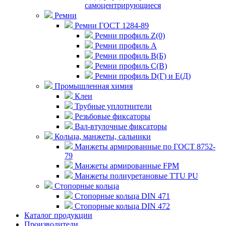
самоцентрирующиеся
Ремни
Ремни ГОСТ 1284-89
Ремни профиль Z(0)
Ремни профиль А
Ремни профиль В(Б)
Ремни профиль С(В)
Ремни профиль D(Г) и E(Д)
Промышленная химия
Клеи
Трубные уплотнители
Резьбовые фиксаторы
Вал-втулочные фиксаторы
Кольца, манжеты, сальники
Манжеты армированные по ГОСТ 8752-
79
Манжеты армированные FPM
Манжеты полиуретановые TTU PU
Стопорные кольца
Стопорные кольца DIN 471
Стопорные кольца DIN 472
Каталог продукции
Производители