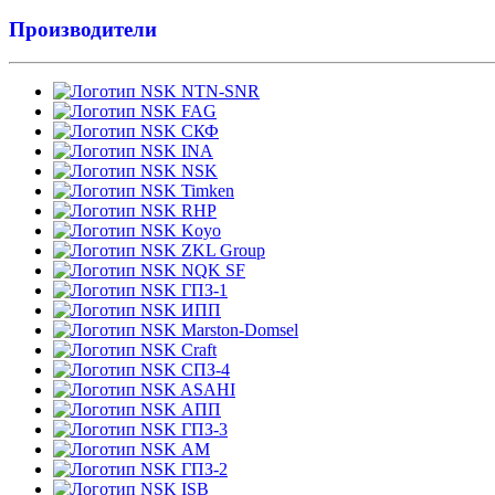
Производители
NTN-SNR
FAG
СКФ
INA
NSK
Timken
RHP
Koyo
ZKL Group
NQK SF
ГПЗ-1
ИПП
Marston-Domsel
Craft
СПЗ-4
ASAHI
АПП
ГПЗ-3
АМ
ГПЗ-2
ISB