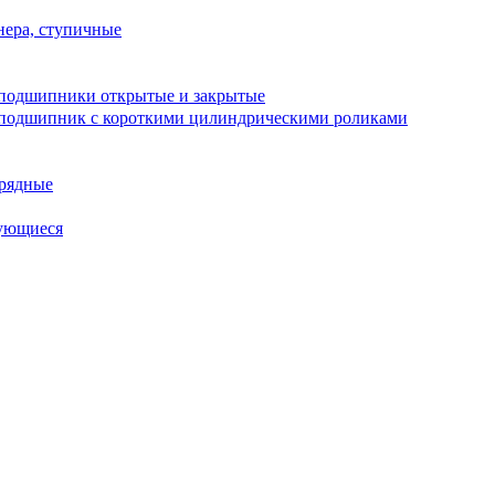
ера, ступичные
подшипники открытые и закрытые
подшипник с короткими цилиндрическими роликами
рядные
ующиеся