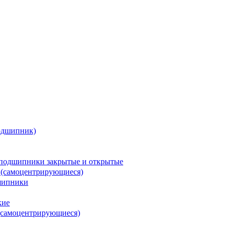
одшипник)
подшипники закрытые и открытые
 (самоцентрирующиеся)
шипники
кие
(самоцентрирующиеся)