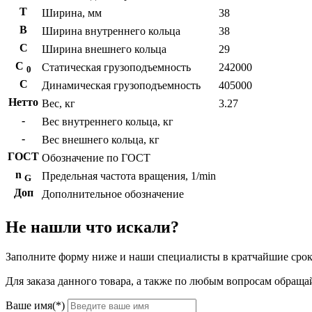
T
Ширина, мм
38
B
Ширина внутреннего кольца
38
С
Ширина внешнего кольца
29
С
Статическая грузоподъемность
242000
0
C
Динамическая грузоподъемность
405000
Нетто
Вес, кг
3.27
-
Вес внутреннего кольца, кг
-
Вес внешнего кольца, кг
ГОСТ
Обозначение по ГОСТ
n
Предельная частота вращения, 1/min
G
Доп
Дополнительное обозначение
Не нашли что искали?
Заполните форму ниже и наши специалисты в кратчайшие срок
Для заказа данного товара, а также по любым вопросам обращай
Ваше имя(*)