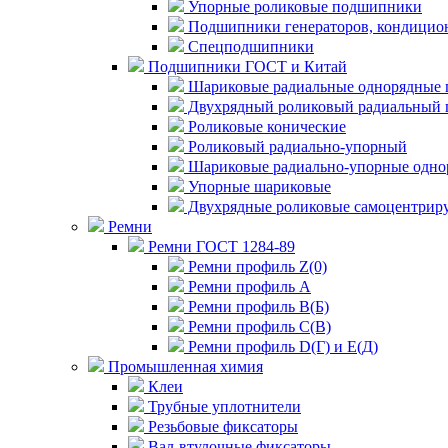
Упорные роликовые подшипники
Подшипники генераторов, кондицион
Спецподшипники
Подшипники ГОСТ и Китай
Шариковые радиальные однорядные 
Двухрядный роликовый радиальный 
Роликовые конические
Роликовый радиально-упорный
Шариковые радиально-упорные одно
Упорные шариковые
Двухрядные роликовые самоцентрир
Ремни
Ремни ГОСТ 1284-89
Ремни профиль Z(0)
Ремни профиль А
Ремни профиль В(Б)
Ремни профиль С(В)
Ремни профиль D(Г) и E(Д)
Промышленная химия
Клеи
Трубные уплотнители
Резьбовые фиксаторы
Вал-втулочные фиксаторы