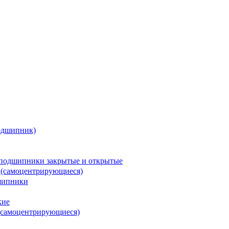
одшипник)
подшипники закрытые и открытые
 (самоцентрирующиеся)
шипники
кие
(самоцентрирующиеся)