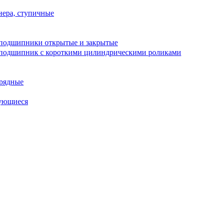
ера, ступичные
подшипники открытые и закрытые
подшипник с короткими цилиндрическими роликами
рядные
ующиеся