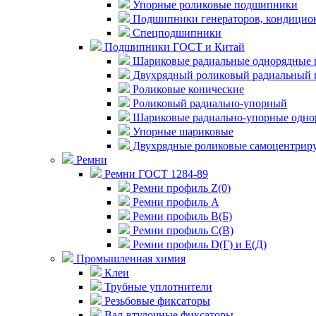
Упорные роликовые подшипники
Подшипники генераторов, кондицион
Спецподшипники
Подшипники ГОСТ и Китай
Шариковые радиальные однорядные 
Двухрядный роликовый радиальный 
Роликовые конические
Роликовый радиально-упорный
Шариковые радиально-упорные одно
Упорные шариковые
Двухрядные роликовые самоцентрир
Ремни
Ремни ГОСТ 1284-89
Ремни профиль Z(0)
Ремни профиль А
Ремни профиль В(Б)
Ремни профиль С(В)
Ремни профиль D(Г) и E(Д)
Промышленная химия
Клеи
Трубные уплотнители
Резьбовые фиксаторы
Вал-втулочные фиксаторы