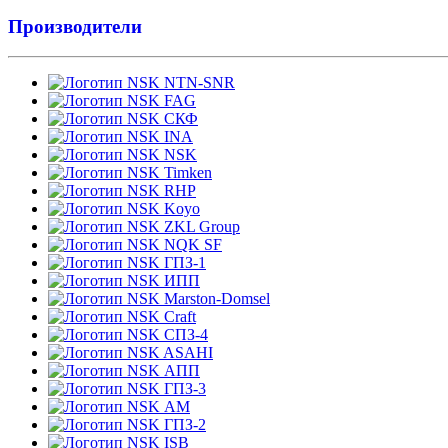
Производители
NTN-SNR
FAG
СКФ
INA
NSK
Timken
RHP
Koyo
ZKL Group
NQK SF
ГПЗ-1
ИПП
Marston-Domsel
Craft
СПЗ-4
ASAHI
АПП
ГПЗ-3
АМ
ГПЗ-2
ISB