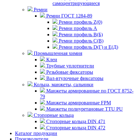
самоцентрирующиеся
Ремни
Ремни ГОСТ 1284-89
Ремни профиль Z(0)
Ремни профиль А
Ремни профиль В(Б)
Ремни профиль С(В)
Ремни профиль D(Г) и E(Д)
Промышленная химия
Клеи
Трубные уплотнители
Резьбовые фиксаторы
Вал-втулочные фиксаторы
Кольца, манжеты, сальники
Манжеты армированные по ГОСТ 8752-
79
Манжеты армированные FPM
Манжеты полиуретановые TTU PU
Стопорные кольца
Стопорные кольца DIN 471
Стопорные кольца DIN 472
Каталог продукции
Производители