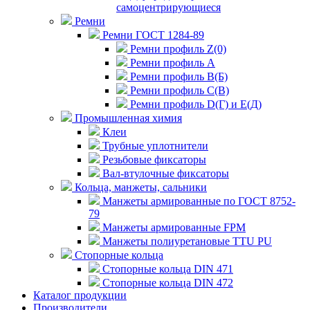
самоцентрирующиеся
Ремни
Ремни ГОСТ 1284-89
Ремни профиль Z(0)
Ремни профиль А
Ремни профиль В(Б)
Ремни профиль С(В)
Ремни профиль D(Г) и E(Д)
Промышленная химия
Клеи
Трубные уплотнители
Резьбовые фиксаторы
Вал-втулочные фиксаторы
Кольца, манжеты, сальники
Манжеты армированные по ГОСТ 8752-
79
Манжеты армированные FPM
Манжеты полиуретановые TTU PU
Стопорные кольца
Стопорные кольца DIN 471
Стопорные кольца DIN 472
Каталог продукции
Производители