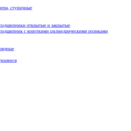
ера, ступичные
подшипники открытые и закрытые
подшипник с короткими цилиндрическими роликами
рядные
ующиеся