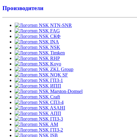
Производители
NTN-SNR
FAG
СКФ
INA
NSK
Timken
RHP
Koyo
ZKL Group
NQK SF
ГПЗ-1
ИПП
Marston-Domsel
Craft
СПЗ-4
ASAHI
АПП
ГПЗ-3
АМ
ГПЗ-2
ISB