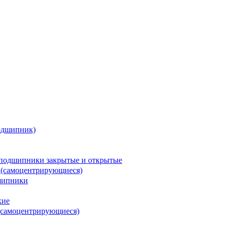
одшипник)
подшипники закрытые и открытые
 (самоцентрирующиеся)
шипники
кие
(самоцентрирующиеся)