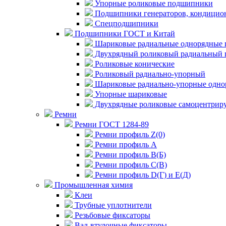
Упорные роликовые подшипники
Подшипники генераторов, кондицион
Спецподшипники
Подшипники ГОСТ и Китай
Шариковые радиальные однорядные 
Двухрядный роликовый радиальный 
Роликовые конические
Роликовый радиально-упорный
Шариковые радиально-упорные одно
Упорные шариковые
Двухрядные роликовые самоцентрир
Ремни
Ремни ГОСТ 1284-89
Ремни профиль Z(0)
Ремни профиль А
Ремни профиль В(Б)
Ремни профиль С(В)
Ремни профиль D(Г) и E(Д)
Промышленная химия
Клеи
Трубные уплотнители
Резьбовые фиксаторы
Вал-втулочные фиксаторы