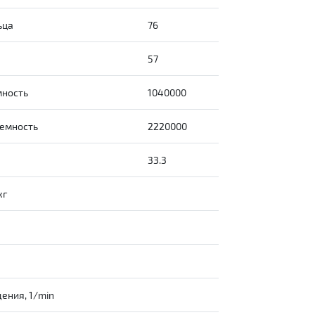
ьца
76
а
57
мность
1040000
емность
2220000
33.3
кг
ения, 1/min