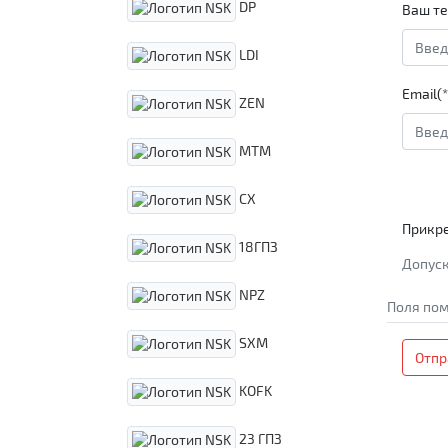
DP
Ваш те
LDI
Email(*
ZEN
MTM
CX
Прикр
18ГПЗ
Допуск
NPZ
Поля пом
SXM
Отпр
KOFK
23 ГПЗ