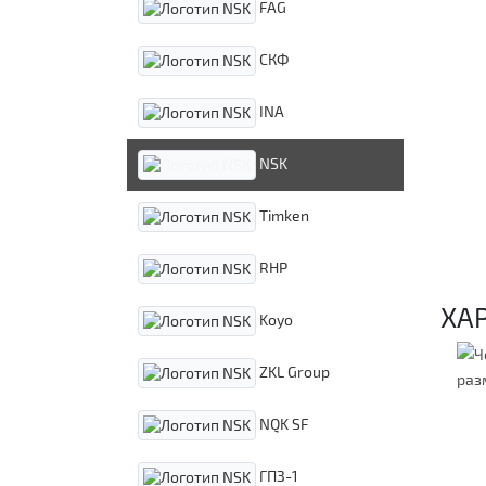
FAG
СКФ
INA
NSK
Timken
RHP
ХА
Koyo
ZKL Group
NQK SF
ГПЗ-1