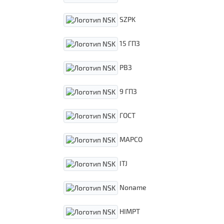
SZPK
15 ГПЗ
РВЗ
9 ГПЗ
ГОСТ
MAPCO
ITJ
Noname
HIMPT