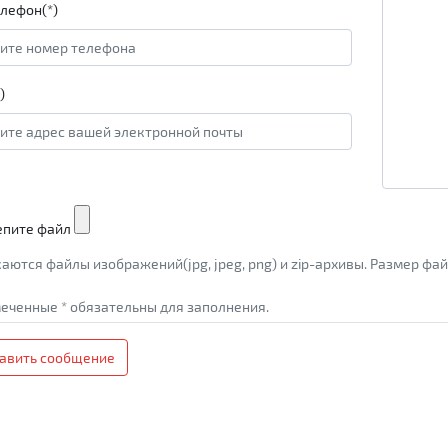
лефон(*)
)
епите файл
аются файлы изображений(jpg, jpeg, png) и zip-архивы. Размер ф
еченные * обязательны для заполнения.
авить сообщение