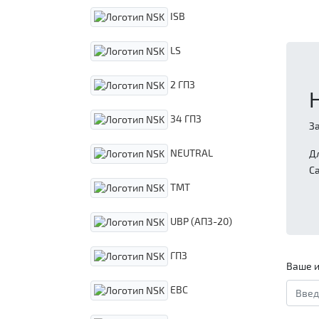
ISB
LS
2 ГПЗ
34 ГПЗ
З
NEUTRAL
Д
С
TMT
UBP (АПЗ-20)
ГПЗ
Ваше и
EBC