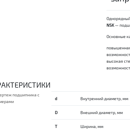
Однорядный
NSK
— подши
Основные ка
повышенная
возможность
высокая сте
возможност
РАКТЕРИСТИКИ
d
Внутренний диаметр, мм
D
Внешний диаметр, мм
T
Ширина, мм