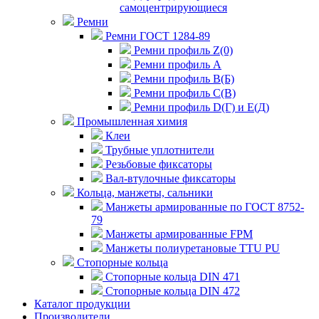
самоцентрирующиеся
Ремни
Ремни ГОСТ 1284-89
Ремни профиль Z(0)
Ремни профиль А
Ремни профиль В(Б)
Ремни профиль С(В)
Ремни профиль D(Г) и E(Д)
Промышленная химия
Клеи
Трубные уплотнители
Резьбовые фиксаторы
Вал-втулочные фиксаторы
Кольца, манжеты, сальники
Манжеты армированные по ГОСТ 8752-
79
Манжеты армированные FPM
Манжеты полиуретановые TTU PU
Стопорные кольца
Стопорные кольца DIN 471
Стопорные кольца DIN 472
Каталог продукции
Производители