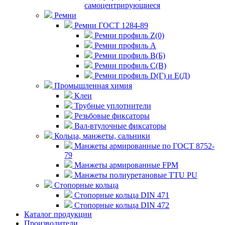
самоцентрирующиеся
Ремни
Ремни ГОСТ 1284-89
Ремни профиль Z(0)
Ремни профиль А
Ремни профиль В(Б)
Ремни профиль С(В)
Ремни профиль D(Г) и E(Д)
Промышленная химия
Клеи
Трубные уплотнители
Резьбовые фиксаторы
Вал-втулочные фиксаторы
Кольца, манжеты, сальники
Манжеты армированные по ГОСТ 8752-
79
Манжеты армированные FPM
Манжеты полиуретановые TTU PU
Стопорные кольца
Стопорные кольца DIN 471
Стопорные кольца DIN 472
Каталог продукции
Производители