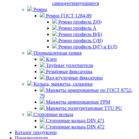
самоцентрирующиеся
Ремни
Ремни ГОСТ 1284-89
Ремни профиль Z(0)
Ремни профиль А
Ремни профиль В(Б)
Ремни профиль С(В)
Ремни профиль D(Г) и E(Д)
Промышленная химия
Клеи
Трубные уплотнители
Резьбовые фиксаторы
Вал-втулочные фиксаторы
Кольца, манжеты, сальники
Манжеты армированные по ГОСТ 8752-
79
Манжеты армированные FPM
Манжеты полиуретановые TTU PU
Стопорные кольца
Стопорные кольца DIN 471
Стопорные кольца DIN 472
Каталог продукции
Производители