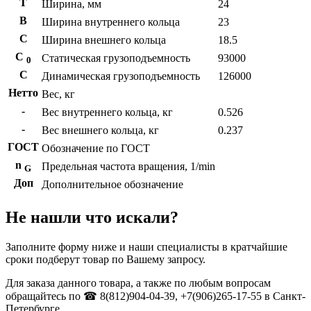
T
Ширина, мм
24
B
Ширина внутреннего кольца
23
С
Ширина внешнего кольца
18.5
С
Статическая грузоподъемность
93000
0
C
Динамическая грузоподъемность
126000
Нетто
Вес, кг
-
Вес внутреннего кольца, кг
0.526
-
Вес внешнего кольца, кг
0.237
ГОСТ
Обозначение по ГОСТ
n
Предельная частота вращения, 1/min
G
Доп
Дополнительное обозначение
Не нашли что искали?
Заполните форму ниже и наши специалисты в кратчайшие
сроки подберут товар по Вашему запросу.
Для заказа данного товара, а также по любым вопросам
обращайтесь по ☎ 8(812)904-04-39, +7(906)265-17-55 в Санкт-
Петербурге.