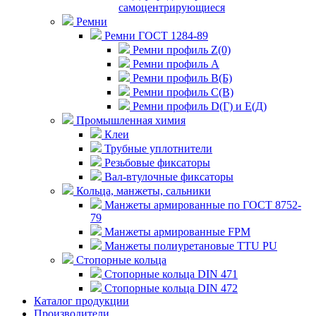
самоцентрирующиеся
Ремни
Ремни ГОСТ 1284-89
Ремни профиль Z(0)
Ремни профиль А
Ремни профиль В(Б)
Ремни профиль С(В)
Ремни профиль D(Г) и E(Д)
Промышленная химия
Клеи
Трубные уплотнители
Резьбовые фиксаторы
Вал-втулочные фиксаторы
Кольца, манжеты, сальники
Манжеты армированные по ГОСТ 8752-
79
Манжеты армированные FPM
Манжеты полиуретановые TTU PU
Стопорные кольца
Стопорные кольца DIN 471
Стопорные кольца DIN 472
Каталог продукции
Производители