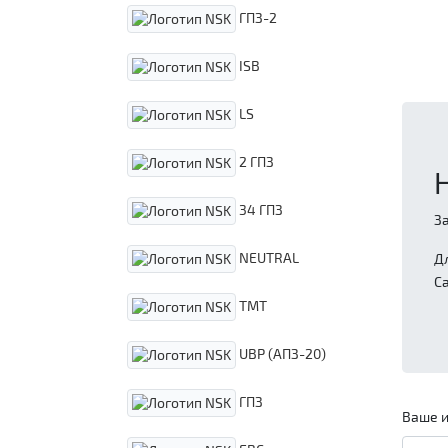
ГПЗ-2
ISB
LS
2 ГПЗ
34 ГПЗ
З
NEUTRAL
Д
С
TMT
UBP (АПЗ-20)
ГПЗ
Ваше и