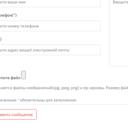
лефон(*)
)
епите файл
аются файлы изображений(jpg, jpeg, png) и zip-архивы. Размер ф
еченные * обязательны для заполнения.
авить сообщение