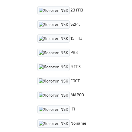
23 ГПЗ
SZPK
15 ГПЗ
РВЗ
9 ГПЗ
ГОСТ
MAPCO
ITJ
Noname