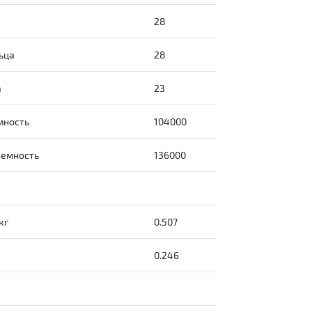
28
ьца
28
а
23
мность
104000
ъемность
136000
кг
0.507
0.246