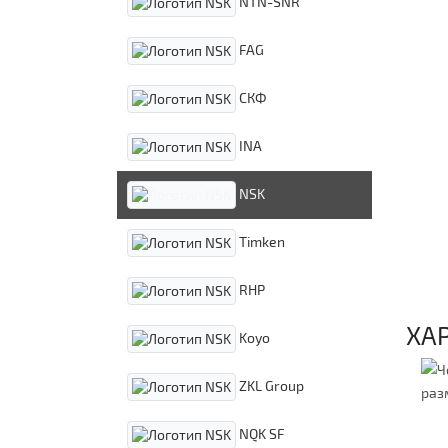
NTN-SNR
FAG
СКФ
INA
NSK
Timken
RHP
ХА
Koyo
ZKL Group
NQK SF