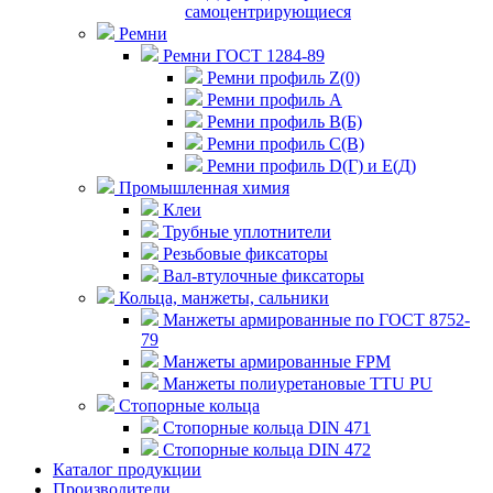
самоцентрирующиеся
Ремни
Ремни ГОСТ 1284-89
Ремни профиль Z(0)
Ремни профиль А
Ремни профиль В(Б)
Ремни профиль С(В)
Ремни профиль D(Г) и E(Д)
Промышленная химия
Клеи
Трубные уплотнители
Резьбовые фиксаторы
Вал-втулочные фиксаторы
Кольца, манжеты, сальники
Манжеты армированные по ГОСТ 8752-
79
Манжеты армированные FPM
Манжеты полиуретановые TTU PU
Стопорные кольца
Стопорные кольца DIN 471
Стопорные кольца DIN 472
Каталог продукции
Производители