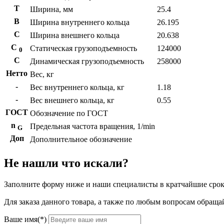
T
Ширина, мм
25.4
B
Ширина внутреннего кольца
26.195
С
Ширина внешнего кольца
20.638
С
Статическая грузоподъемность
124000
0
C
Динамическая грузоподъемность
258000
Нетто
Вес, кг
-
Вес внутреннего кольца, кг
1.18
-
Вес внешнего кольца, кг
0.55
ГОСТ
Обозначение по ГОСТ
n
Предельная частота вращения, 1/min
G
Доп
Дополнительное обозначение
Не нашли что искали?
Заполните форму ниже и наши специалисты в кратчайшие срок
Для заказа данного товара, а также по любым вопросам обращай
Ваше имя(*)