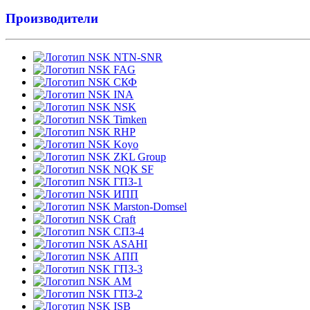
Производители
NTN-SNR
FAG
СКФ
INA
NSK
Timken
RHP
Koyo
ZKL Group
NQK SF
ГПЗ-1
ИПП
Marston-Domsel
Craft
СПЗ-4
ASAHI
АПП
ГПЗ-3
АМ
ГПЗ-2
ISB