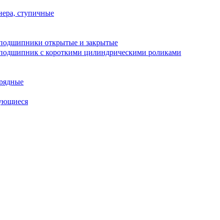
ера, ступичные
подшипники открытые и закрытые
подшипник с короткими цилиндрическими роликами
рядные
ующиеся