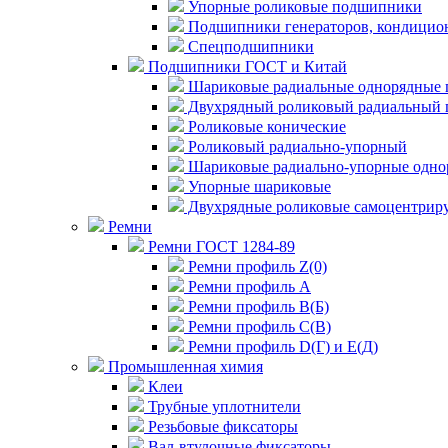
Упорные роликовые подшипники
Подшипники генераторов, кондицион
Спецподшипники
Подшипники ГОСТ и Китай
Шариковые радиальные однорядные 
Двухрядный роликовый радиальный 
Роликовые конические
Роликовый радиально-упорный
Шариковые радиально-упорные одно
Упорные шариковые
Двухрядные роликовые самоцентрир
Ремни
Ремни ГОСТ 1284-89
Ремни профиль Z(0)
Ремни профиль А
Ремни профиль В(Б)
Ремни профиль С(В)
Ремни профиль D(Г) и E(Д)
Промышленная химия
Клеи
Трубные уплотнители
Резьбовые фиксаторы
Вал-втулочные фиксаторы