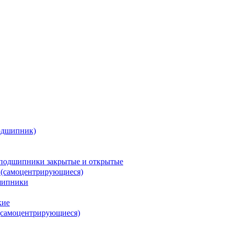
одшипник)
подшипники закрытые и открытые
 (самоцентрирующиеся)
шипники
кие
(самоцентрирующиеся)