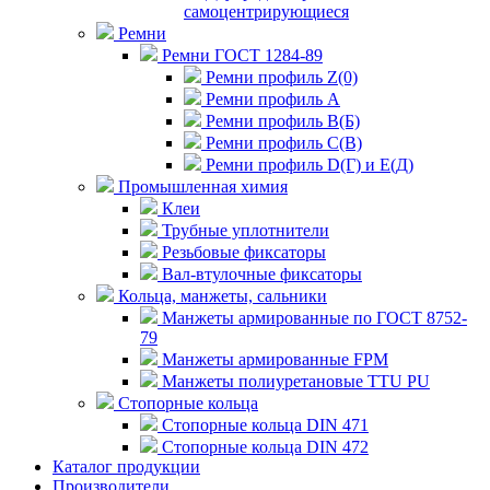
самоцентрирующиеся
Ремни
Ремни ГОСТ 1284-89
Ремни профиль Z(0)
Ремни профиль А
Ремни профиль В(Б)
Ремни профиль С(В)
Ремни профиль D(Г) и E(Д)
Промышленная химия
Клеи
Трубные уплотнители
Резьбовые фиксаторы
Вал-втулочные фиксаторы
Кольца, манжеты, сальники
Манжеты армированные по ГОСТ 8752-
79
Манжеты армированные FPM
Манжеты полиуретановые TTU PU
Стопорные кольца
Стопорные кольца DIN 471
Стопорные кольца DIN 472
Каталог продукции
Производители