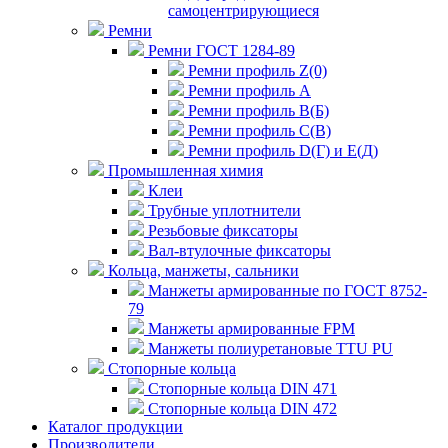
самоцентрирующиеся
Ремни
Ремни ГОСТ 1284-89
Ремни профиль Z(0)
Ремни профиль А
Ремни профиль В(Б)
Ремни профиль С(В)
Ремни профиль D(Г) и E(Д)
Промышленная химия
Клеи
Трубные уплотнители
Резьбовые фиксаторы
Вал-втулочные фиксаторы
Кольца, манжеты, сальники
Манжеты армированные по ГОСТ 8752-
79
Манжеты армированные FPM
Манжеты полиуретановые TTU PU
Стопорные кольца
Стопорные кольца DIN 471
Стопорные кольца DIN 472
Каталог продукции
Производители