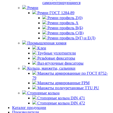
самоцентрирующиеся
Ремни
Ремни ГОСТ 1284-89
Ремни профиль Z(0)
Ремни профиль А
Ремни профиль В(Б)
Ремни профиль С(В)
Ремни профиль D(Г) и E(Д)
Промышленная химия
Клеи
Трубные уплотнители
Резьбовые фиксаторы
Вал-втулочные фиксаторы
Кольца, манжеты, сальники
Манжеты армированные по ГОСТ 8752-
79
Манжеты армированные FPM
Манжеты полиуретановые TTU PU
Стопорные кольца
Стопорные кольца DIN 471
Стопорные кольца DIN 472
Каталог продукции
Производители