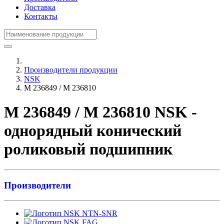
Доставка
Контакты
Производители продукции
NSK
M 236849 / M 236810
M 236849 / M 236810 NSK -
однорядный конический
роликовый подшипник
Производители
NTN-SNR
FAG