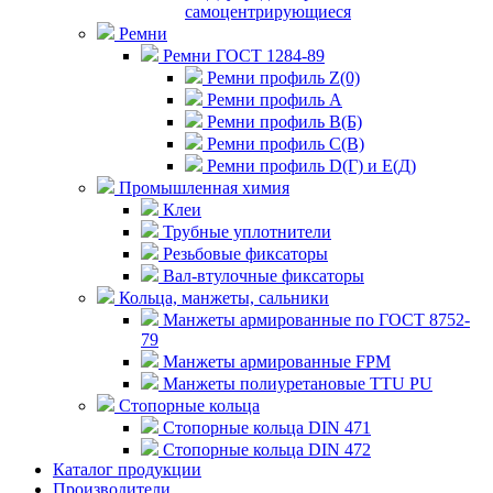
самоцентрирующиеся
Ремни
Ремни ГОСТ 1284-89
Ремни профиль Z(0)
Ремни профиль А
Ремни профиль В(Б)
Ремни профиль С(В)
Ремни профиль D(Г) и E(Д)
Промышленная химия
Клеи
Трубные уплотнители
Резьбовые фиксаторы
Вал-втулочные фиксаторы
Кольца, манжеты, сальники
Манжеты армированные по ГОСТ 8752-
79
Манжеты армированные FPM
Манжеты полиуретановые TTU PU
Стопорные кольца
Стопорные кольца DIN 471
Стопорные кольца DIN 472
Каталог продукции
Производители