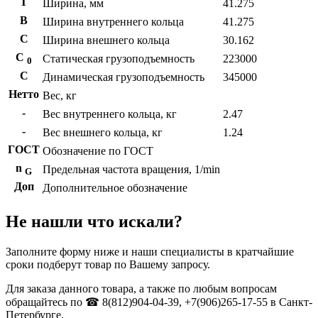
T
Ширина, мм
41.275
B
Ширина внутреннего кольца
41.275
С
Ширина внешнего кольца
30.162
С
Статическая грузоподъемность
223000
0
C
Динамическая грузоподъемность
345000
Нетто
Вес, кг
-
Вес внутреннего кольца, кг
2.47
-
Вес внешнего кольца, кг
1.24
ГОСТ
Обозначение по ГОСТ
n
Предельная частота вращения, 1/min
G
Доп
Дополнительное обозначение
Не нашли что искали?
Заполните форму ниже и наши специалисты в кратчайшие
сроки подберут товар по Вашему запросу.
Для заказа данного товара, а также по любым вопросам
обращайтесь по ☎ 8(812)904-04-39, +7(906)265-17-55 в Санкт-
Петербурге.