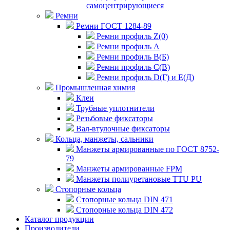
самоцентрирующиеся
Ремни
Ремни ГОСТ 1284-89
Ремни профиль Z(0)
Ремни профиль А
Ремни профиль В(Б)
Ремни профиль С(В)
Ремни профиль D(Г) и E(Д)
Промышленная химия
Клеи
Трубные уплотнители
Резьбовые фиксаторы
Вал-втулочные фиксаторы
Кольца, манжеты, сальники
Манжеты армированные по ГОСТ 8752-
79
Манжеты армированные FPM
Манжеты полиуретановые TTU PU
Стопорные кольца
Стопорные кольца DIN 471
Стопорные кольца DIN 472
Каталог продукции
Производители