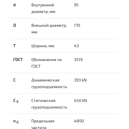
d
Внутренний
95
диаметр, мм
D
Внешний диаметр,
170
мм
T
Ширина, мм
43
ГОСТ
Обозначение по
3519
ГОСТ
C
Динамическая
393 kN
грузоподъемность
С
Статическая
450 kN
0
грузоподъемность
n
Предельная
4800
G
частота