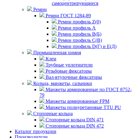
самоцентрирующиеся
Ремни
Ремни ГОСТ 1284-89
Ремни профиль Z(0)
Ремни профиль А
Ремни профиль В(Б)
Ремни профиль С(В)
Ремни профиль D(Г) и E(Д)
Промышленная химия
Клеи
Трубные уплотнители
Резьбовые фиксаторы
Вал-втулочные фиксаторы
Кольца, манжеты, сальники
Манжеты армированные по ГОСТ 8752-
79
Манжеты армированные FPM
Манжеты полиуретановые TTU PU
Стопорные кольца
Стопорные кольца DIN 471
Стопорные кольца DIN 472
Каталог продукции
Производители